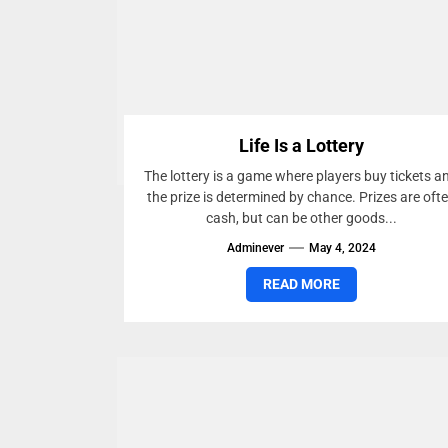
Life Is a Lottery
The lottery is a game where players buy tickets a
the prize is determined by chance. Prizes are oft
cash, but can be other goods...
Adminever
May 4, 2024
READ MORE