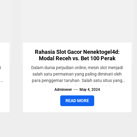
Rahasia Slot Gacor Nenektogel4d:
Modal Receh vs. Bet 100 Perak
i
Dalam dunia perjudian online, mesin slot menjadi
salah satu permainan yang paling diminati oleh
g
para penggemar taruhan. Salah satu situs yang
sedang ramai diperbincangkan adalah...
Adminever
May 4, 2024
READ MORE