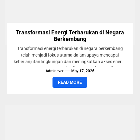
Transformasi Energi Terbarukan di Negara
Berkembang
Transformasi energi terbarukan di negara berkembang
telah menjadi fokus utama dalam upaya mencapai
keberlanjutan lingkungan dan meningkatkan akses energi.
Negara-negara seperti India, Kenya, dan Brasil...
Adminever
May 17, 2026
READ MORE