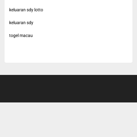
keluaran sdy lotto
keluaran sdy
togel macau