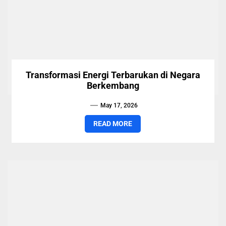
Transformasi Energi Terbarukan di Negara
Berkembang
May 17, 2026
READ MORE